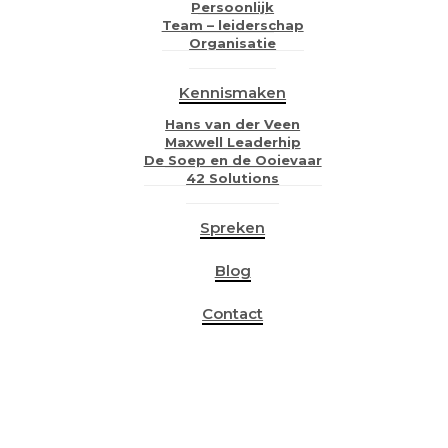
Persoonlijk
Team – leiderschap
Organisatie
Kennismaken
Hans van der Veen
Maxwell Leaderhip
De Soep en de Ooievaar
42 Solutions
Spreken
Blog
Contact