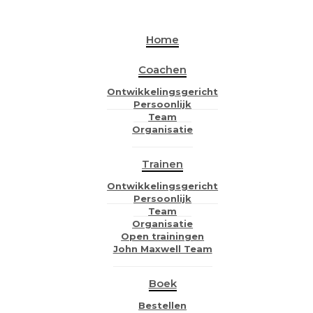
Home
Coachen
Ontwikkelingsgericht
Persoonlijk
Team
Organisatie
Trainen
Ontwikkelingsgericht
Persoonlijk
Team
Organisatie
Open trainingen
John Maxwell Team
Boek
Bestellen